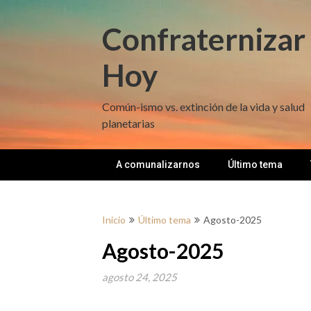
Saltar
al
Confraternizar
contenido
Hoy
Común-ismo vs. extinción de la vida y salud
planetarias
A comunalizarnos
Último tema
Inicio
Último tema
Agosto-2025
Agosto-2025
agosto 24, 2025