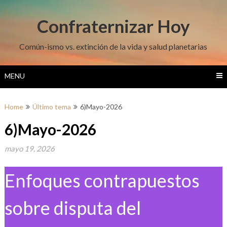
Skip
to
Confraternizar Hoy
content
Común-ismo vs. extinción de la vida y salud planetarias
MENU
Home
Último tema
6)Mayo-2026
6)Mayo-2026
mayo 19, 2026
Enfoques contrapuestos
sobre disputa del