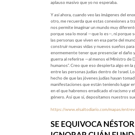
aplauso masivo que yo no esperaba.
Y así ahora, cuando veo las imágenes del en
otro, me recuerda que estas conexiones a tra
nos permite imaginar un mundo muy diferente.
porque sea lo moral —que lo es—, ni porque s
las personas que viven en esa parte del mun
construir nuevas vidas y nuevos sueños para
enormemente tener que presenciar el daño y l
guerra al referirse —al menos el Ministro de
humanos”. Creo que eso despierta algo en la 
entre las personas judías dentro de Israel. Lo
hecho de que las jóvenes judías hayan tomado
manifestaciones que están teniendo lugar e
en el que habremos erradicado el racismo y el
género. Así que sí, depositamos nuestros sue
https://www.elsaltodiario.com/mapas/entrevi
SE EQUIVOCA NÉSTO
IGNORAR CUÁN FUND