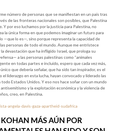
orme número de personas que se manifiestan en un país tras
vés de las fronteras nacionales son posibles, que Palestina
 Y por eso luchamos por la justicia para Palestina, no
ea la única forma en que podemos imaginar un futuro para
do —que lo es—, sino porque representa la capacidad de
 las personas de todo el mundo. Aunque me entristece
a devastación que ha infligido Israel, que prologa su
 Defensa— a las personas palestinas como “animales
gente en todas partes e incluido, espero que cada vez más,
 único que debería señalar, que ha sido tan inspirador, es el
 el liderazgo en esta lucha, hayan convocado y liderado las
n todo Estados Unidos. Y eso nos hace soñar con un mundo
 antisemitismo y la explotación económica y la violencia de
ños, creo, en Palestina.
sta-angela-davis-gaza-apartheid-sudafrica
R KOHAN MÁS AÚN POR
AMENTALES HAN SIDO Y SON