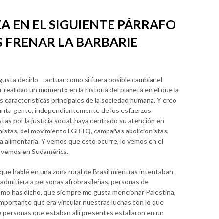
ZA EN EL SIGUIENTE PÁRRAFO
 FRENAR LA BARBARIE
usta decirlo— actuar como si fuera posible cambiar el
 realidad un momento en la historia del planeta en el que la
as características principales de la sociedad humana. Y creo
tanta gente, independientemente de los esfuerzos
tas por la justicia social, haya centrado su atención en
inistas, del movimiento LGBTQ, campañas abolicionistas,
ia alimentaria. Y vemos que esto ocurre, lo vemos en el
lo vemos en Sudamérica.
ue hablé en una zona rural de Brasil mientras intentaban
 admitiera a personas afrobrasileñas, personas de
como has dicho, que siempre me gusta mencionar Palestina,
importante que era vincular nuestras luchas con lo que
e personas que estaban allí presentes estallaron en un