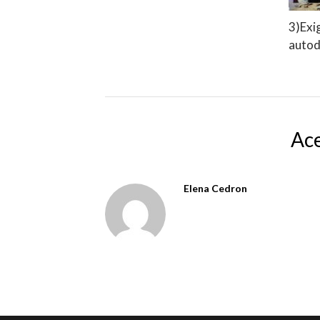
3)Exi
autod
Ace
Elena Cedron