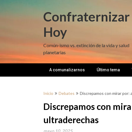
Saltar
al
Confraternizar
contenido
Hoy
Común-ismo vs. extinción de la vida y salud
planetarias
A comunalizarnos
Último tema
Inicio
Debates
Discrepamos con mirar por: a
Discrepamos con mirar 
ultraderechas
mayo 10, 2025