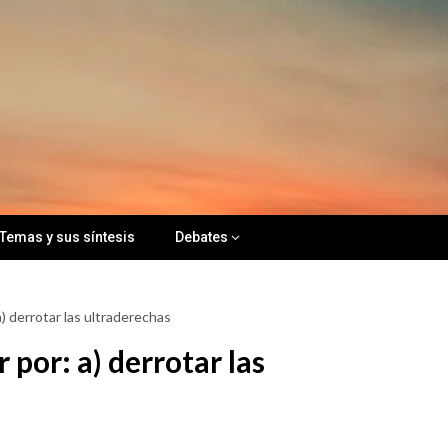
Temas y sus síntesis
Debates
) derrotar las ultraderechas
por: a) derrotar las