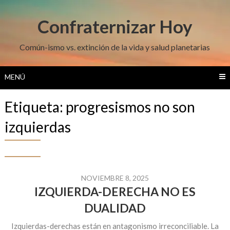
Saltar
al
Confraternizar Hoy
contenido
Común-ismo vs. extinción de la vida y salud planetarias
MENÚ
Etiqueta:
progresismos no son
izquierdas
NOVIEMBRE 8, 2025
IZQUIERDA-DERECHA NO ES
DUALIDAD
Izquierdas-derechas están en antagonismo irreconciliable. La