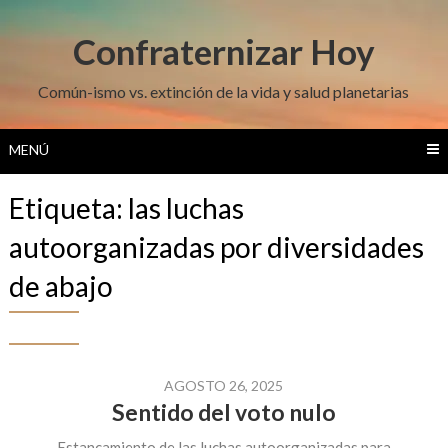
Saltar
al
Confraternizar Hoy
contenido
Común-ismo vs. extinción de la vida y salud planetarias
MENÚ
Etiqueta:
las luchas
autoorganizadas por diversidades
de abajo
AGOSTO 26, 2025
Sentido del voto nulo
Estancamiento de las luchas autoorganizadas para