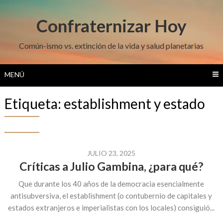
Saltar
al
Confraternizar Hoy
contenido
Común-ismo vs. extinción de la vida y salud planetarias
MENÚ
Etiqueta:
establishment y estado
JULIO 23, 2025
Críticas a Julio Gambina, ¿para qué?
Que durante los 40 años de la democracia esencialmente
antisubversiva, el establishment (o contubernio de capitales y
estados extranjeros e imperialistas con los locales) consiguió...