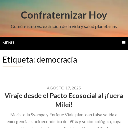
Saltar
al
Confraternizar Hoy
contenido
Común-ismo vs. extinción de la vida y salud planetarias
MENÚ
Etiqueta:
democracia
AGOSTO 17, 2025
Viraje desde el Pacto Ecosocial al ¡fuera
Milei!
Maristella Svampa y Enrique Viale plantean falsa salida a
emergencias socioeconómica del 90% y socioecológica, cuya