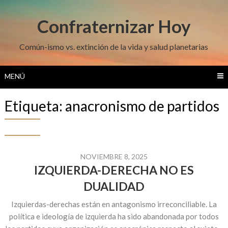
Saltar
al
Confraternizar Hoy
contenido
Común-ismo vs. extinción de la vida y salud planetarias
MENÚ
Etiqueta:
anacronismo de partidos
NOVIEMBRE 8, 2025
IZQUIERDA-DERECHA NO ES
DUALIDAD
Izquierdas-derechas están en antagonismo irreconciliable. La
política e ideología de izquierda ha sido abandonada por todos