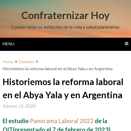
Skip
to
Confraternizar Hoy
content
Común-ismo vs. extinción de la vida y salud planetarias
MENU
Home
Debates
Historiemos la reforma laboral en el Abya Yala y en Argentina
Historiemos la reforma laboral
en el Abya Yala y en Argentina
febrero 15, 2026
El estudio
Panorama Laboral 2022
de la
OIT(presentado el 7 de febrero de 2023)