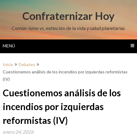
Saltar
al
Confraternizar Hoy
contenido
Común-ismo vs. extinción de la vida y salud planetarias
MENÚ
Inicio
Debates
Cuestionemos análisis de los incendios por izquierdas reformistas
(IV)
Cuestionemos análisis de los
incendios por izquierdas
reformistas (IV)
enero 24, 2026