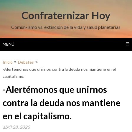
Saltar
al
Confraternizar Hoy
contenido
Común-ismo vs. extinción de la vida y salud planetarias
MENÚ
Inicio
Debates
-Alertémonos que unirnos contra la deuda nos mantiene en el
capitalismo.
-Alertémonos que unirnos
contra la deuda nos mantiene
en el capitalismo.
abril 28, 2025