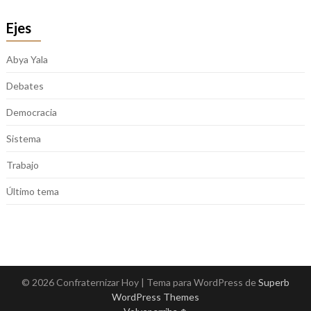
Ejes
Abya Yala
Debates
Democracia
Sistema
Trabajo
Último tema
© 2026 Confraternizar Hoy
| Tema para WordPress de
Superb
WordPress Themes