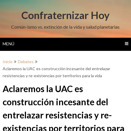
Saltar
al
Confraternizar Hoy
contenido
Común-ismo vs. extinción de la vida y salud planetarias
MENÚ
Inicio
Debates
Aclaremos la UAC es construcción incesante del entrelazar
resistencias y re-existencias por territorios para la vida
Aclaremos la UAC es
construcción incesante del
entrelazar resistencias y re-
existencias por territorios para